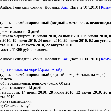
Author:
Геннадий Сёмин
|
Добавил:
Aaz
|
Дата:
27.07.2010
|
Комме
туризма:
комбинированный (водный - мотолодки, велосипеды
н:
лето
олжительность:
8 дней
 начала маршрута:
19 июня 2010, 24 июня 2010, 29 июня 2010, 
 2010, 19 июля 2010, 24 июля 2010, 29 июля 2010, 02 августа 20
ста 2010, 17 августа 2010, 22 августа 2010.
мость:
11300
руб. с человека
Author:
Геннадий Сёмин
|
Добавил:
Aaz
|
Дата:
06.06.2010
|
Комме
оры и отдых на море (Архыз-Агой).
туризма:
комбинированный
(горный поход + отдых на море)
н:
лето
об передвижения:
пешком
(около 60 км)
олжительность:
14 дней
ы маршрута:
14 июня 2010, 28 июня 2010, 12 июля 2010, 26 и
ста 2010
рианта размещения:
; Стоимость, руб.
живание на море с удобствами, 3х разовое питание; 19900 руб/че