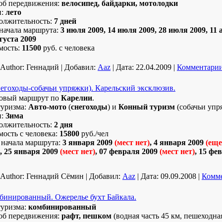
об передвижения:
велосипед, байдарки, мотолодки
н:
лето
олжительность:
7 дней
начала маршрута:
3 июля 2009, 14 июля 2009, 28 июля 2009, 11 а
густа 2009
мость:
11500
руб. с человека
Author:
Геннадий
|
Добавил:
Aaz
|
Дата:
22.04.2009
|
Комментарии
егоходы-собачьи упряжки). Карельский эксклюзив.
овый маршрут по
Карелии
.
туризма:
Авто-мото
(
снегоходы
) и
Конный туризм
(собачьи упр
н:
Зима
олжительность:
2 дня
ость с человека:
15800
руб./чел
 начала маршрута:
3 января 2009
(мест нет)
, 4 января 2009
(еще
, 25 января 2009
(
мест нет
)
, 07 февраля 2009
(
мест нет
)
, 15
фев
Author:
Геннадий Сёмин
|
Добавил:
Aaz
|
Дата:
09.09.2008
|
Комме
мбинированный. Ожерелье бухт Байкала.
туризма:
комбинированный
об передвижения:
рафт, пешком
(водная часть 45 км, пешеходная