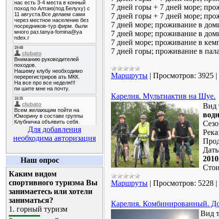
7 дней горы + 7 дней море; прож
7 дней горы + 7 дней море; про
7 дней море; проживание в доми
7 дней море; проживание в домик
7 дней море; проживание в кемп
7 дней горы; проживание в пала
Маршруты
|
Просмотров:
3925
|
Карелия. Мультиактив на Шуе.
Вид 
водн
Сезо
Для добавления
Река
необходима авторизация
Прод
Даты
2010
Наш опрос
Стои
Каким видом
спортивного туризма Вы
Маршруты
|
Просмотров:
5228
|
занимаетесь или хотели
заниматься?
Карелия. Комбинированный. До
1.
горный туризм
Вид 