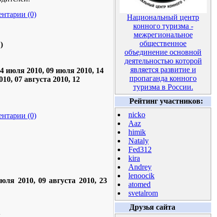
нтарии (0)
Национальный центр
конного туризма -
межрегиональное
общественное
)
объединение основной
деятельностью которой
является развитие и
04 июля 2010, 09 июля 2010, 14
пропаганда конного
10, 07 августа 2010, 12
туризма в России.
Рейтинг участников:
nicko
нтарии (0)
Aaz
himik
Nataly
Fed312
kira
Andrey
lenoocik
юля 2010, 09 августа 2010, 23
atomed
svetalrom
Друзья сайта
л