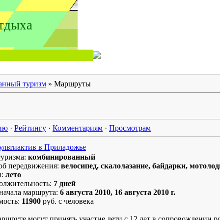
тдыха
анный туризм
» Маршруты
ию
·
Рейтингу
·
Комментариям
·
Просмотрам
ультиактив в Приладожье
туризма:
комбинированный
об передвижения:
велосипед, скалолазание, байдарки, мотоло
н:
лето
олжительность:
7 дней
начала маршрута:
6 августа 2010, 16 августа 2010 г.
мость:
11900
руб. с человека
аршруте могут принять участие дети с 12 лет в сопровождении р