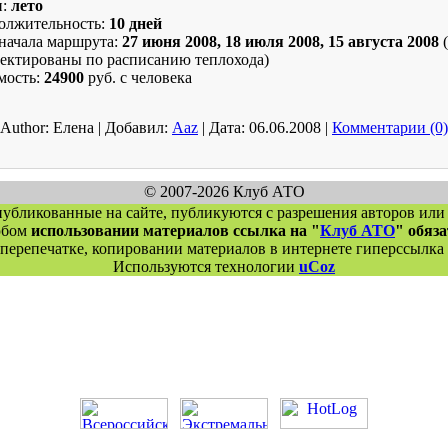
н:
лето
олжительность:
10 дней
начала маршрута:
27 июня 2008, 18 июля 2008, 15 августа 2008
(
ректированы по расписанию теплохода)
мость:
24900
руб. с человека
Author:
Елена
|
Добавил:
Aaz
|
Дата:
06.06.2008
|
Комментарии (0)
© 2007-2026 Клуб АТО
публикованные на сайте, публикуются с разрешения авторов или
юбом
использовании материалов ссылка на "
Клуб АТО
" обяз
перепечатке, копировании материалов в интернете гиперссылка 
Используются технологии
uCoz