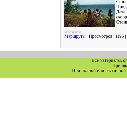
Сезо
Прод
Дата 
скор
Стои
Маршруты
|
Просмотров:
4195
|
Все материалы, о
При л
При полной или частичной 