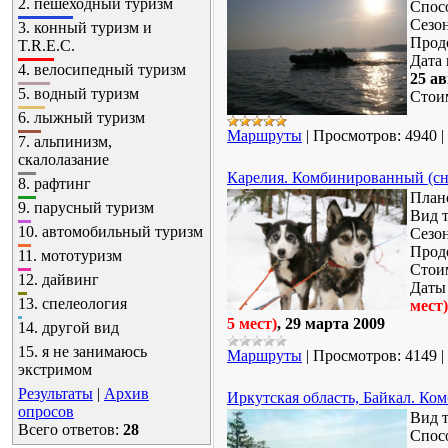
2.
пешеходный туризм
Спос
Сезо
3.
конный туризм и
Прод
T.R.E.C.
Дата 
4.
велосипедный туризм
25 ав
5.
водный туризм
Стои
6.
лыжный туризм
Маршруты
|
Просмотров:
4940
|
7.
альпинизм,
скалолазание
Карелия. Комбинированный (сн
8.
рафтинг
План
9.
парусный туризм
Вид 
10.
автомобильный туризм
Сезо
Прод
11.
мототуризм
Стоим
12.
дайвинг
Даты
13.
спелеология
мест)
5 мест)
, 29 марта
2009
14.
другой вид
15.
я не занимаюсь
Маршруты
|
Просмотров:
4149
|
экстримом
Результаты
|
Архив
Иркутская область, Байкал. Ко
опросов
Вид 
Всего ответов:
28
Спос