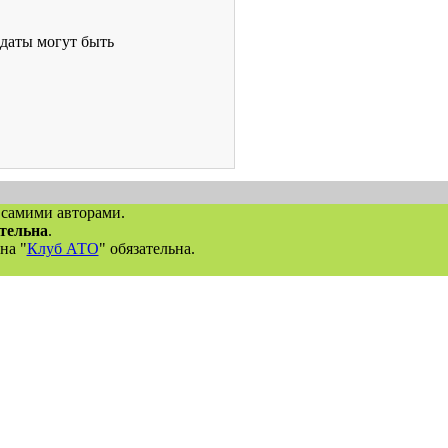
даты могут быть
 самими авторами.
ательна
.
на "
Клуб АТО
" обязательна.