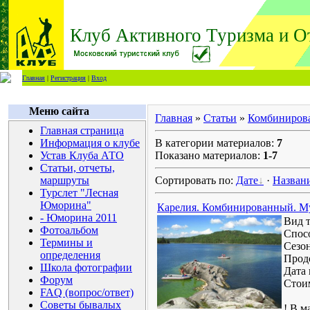
Клуб Активного Туризма и О
Главная
|
Регистрация
|
Вход
Меню сайта
Главная
»
Статьи
»
Комбиниров
Главная страница
Информация о клубе
В категории материалов:
7
Устав Клуба АТО
Показано материалов:
1-7
Статьи, отчеты,
маршруты
Сортировать по:
Дате
·
Назван
Турслет "Лесная
Юморина"
Карелия. Комбинированный. М
- Юморина 2011
Вид 
Фотоальбом
Спос
Термины и
Сезо
определения
Прод
Школа фотографии
Дата 
Форум
Стои
FAQ (вопрос/ответ)
Советы бывалых
! В м