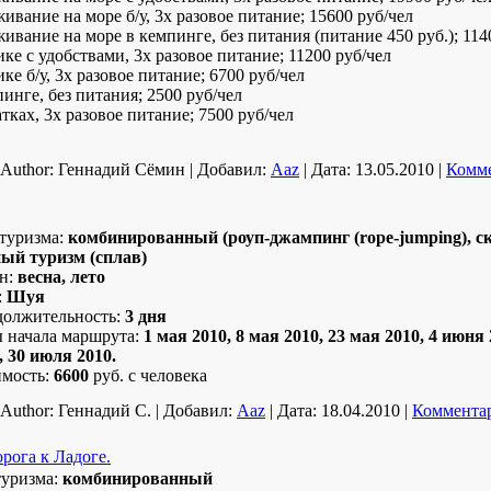
ивание на море б/у, 3х разовое питание; 15600 руб/чел
живание на море в кемпинге, без питания (питание 450 руб.); 114
ке с удобствами, 3х разовое питание; 11200 руб/чел
е б/у, 3х разовое питание; 6700 руб/чел
инге, без питания; 2500 руб/чел
тках, 3х разовое питание; 7500 руб/чел
Author:
Геннадий Сёмин
|
Добавил:
Aaz
|
Дата:
13.05.2010
|
Комме
туризма:
комбинированный (роуп-джампинг (rope-jumping), ск
ый туризм (сплав)
н:
весна, лето
:
Шуя
олжительность:
3 дня
 начала маршрута:
1 мая 2010, 8 мая 2010, 23 мая 2010,
4 июня 
, 30 июля 2010.
мость:
6600
руб. с человека
Author:
Геннадий С.
|
Добавил:
Aaz
|
Дата:
18.04.2010
|
Комментар
рога к Ладоге.
туризма:
комбинированный