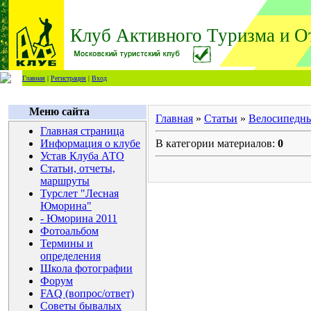
Клуб Активного Туризма и О
Главная
|
Регистрация
|
Вход
Меню сайта
Главная
»
Статьи
»
Велосипедны
Главная страница
Информация о клубе
В категории материалов:
0
Устав Клуба АТО
Статьи, отчеты,
маршруты
Турслет "Лесная
Юморина"
- Юморина 2011
Фотоальбом
Термины и
определения
Школа фотографии
Форум
FAQ (вопрос/ответ)
Советы бывалых