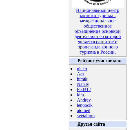
Национальный центр
конного туризма -
межрегиональное
общественное
объединение основной
деятельностью которой
является развитие и
пропаганда конного
туризма в России.
Рейтинг участников:
nicko
Aaz
himik
Nataly
Fed312
kira
Andrey
lenoocik
atomed
svetalrom
Друзья сайта