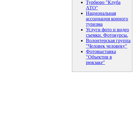
Турбюро "Клуба
АТО"
Национальная
ассоциация конного
туризма
Услуги фото и видео
съемки. Фотокурсы.
Волонтерская группа
"Человек человеку"
Фотовыставка
"Объектив в
рюкзаке"