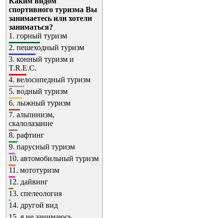
Каким видом
спортивного туризма Вы
занимаетесь или хотели
заниматься?
1.
горный туризм
2.
пешеходный туризм
3.
конный туризм и
T.R.E.C.
4.
велосипедный туризм
5.
водный туризм
6.
лыжный туризм
7.
альпинизм,
скалолазание
8.
рафтинг
9.
парусный туризм
10.
автомобильный туризм
11.
мототуризм
12.
дайвинг
13.
спелеология
14.
другой вид
15.
я не занимаюсь