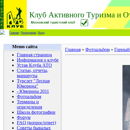
Клуб Активного Туризма и О
Главная
|
Регистрация
|
Вход
Меню сайта
Главная
»
Фотоальбом
»
Горный
Главная страница
Информация о клубе
Устав Клуба АТО
Статьи, отчеты,
маршруты
Турслет "Лесная
Юморина"
- Юморина 2011
Фотоальбом
Термины и
определения
Школа фотографии
Форум
FAQ (вопрос/ответ)
Советы бывалых