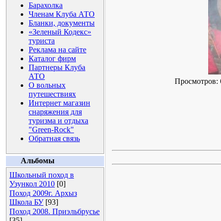
Барахолка
Членам Клуба АТО
Бланки, документы
«Зеленый Кодекс»
туриста
Реклама на сайте
Каталог фирм
Партнеры Клуба
АТО
Просмотров: 6
О вольных
путешествиях
Интернет магазин
снаряжения для
туризма и отдыха
"Green-Rock"
Обратная связь
Альбомы
Школьный поход в
Узункол 2010
[0]
Поход 2009г. Архыз
Школа БУ
[93]
Поход 2008. Приэльбрусье
[35]