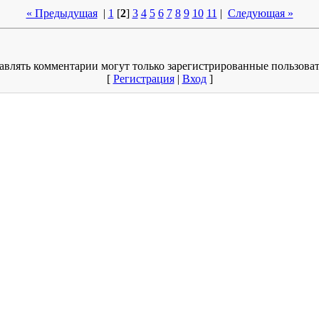
« Предыдущая
|
1
[
2
]
3
4
5
6
7
8
9
10
11
|
Следующая »
авлять комментарии могут только зарегистрированные пользоват
[
Регистрация
|
Вход
]