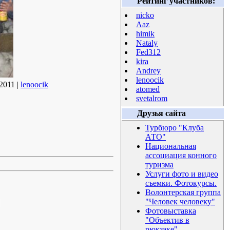
Рейтинг участников:
nicko
Aaz
himik
Nataly
Fed312
kira
Andrey
lenoocik
2011 |
lenoocik
atomed
svetalrom
Друзья сайта
Турбюро "Клуба
АТО"
Национальная
ассоциация конного
туризма
Услуги фото и видео
съемки. Фотокурсы.
Волонтерская группа
"Человек человеку"
Фотовыставка
"Объектив в
рюкзаке"