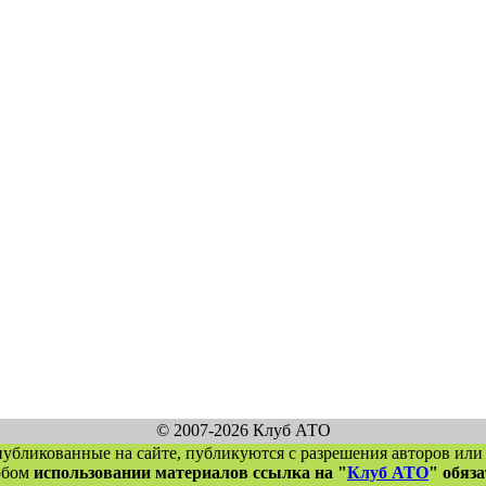
© 2007-2026 Клуб АТО
публикованные на сайте, публикуются с разрешения авторов или
юбом
использовании материалов ссылка на "
Клуб АТО
" обяз