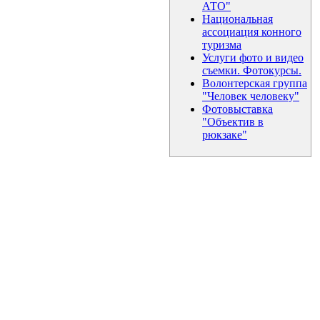
АТО"
Национальная
ассоциация конного
туризма
Услуги фото и видео
съемки. Фотокурсы.
Волонтерская группа
"Человек человеку"
Фотовыставка
"Объектив в
рюкзаке"