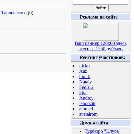
. Тарчевского
(0)
Реклама на сайте
Ваш баннер 120х60 здесь
всего за 1250 руб/мес.
Рейтинг участников:
nicko
Aaz
himik
Nataly
Fed312
kira
Andrey
lenoocik
atomed
svetalrom
Друзья сайта
Турбюро "Клуба