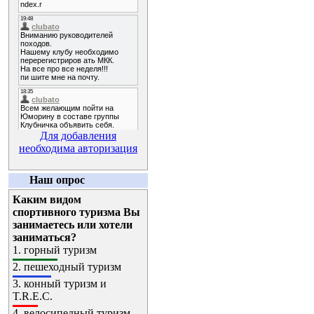
Для добавления
необходима авторизация
Наш опрос
Каким видом
спортивного туризма Вы
занимаетесь или хотели
заниматься?
1.
горный туризм
2.
пешеходный туризм
3.
конный туризм и
T.R.E.C.
4.
велосипедный туризм