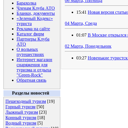
06 Марта, Пятница
Барахолка
Членам Клуба АТО
15:41
Новая версия статьи
Бланки, документы
«Зеленый Кодекс»
04 Марта, Среда
туриста
Реклама на сайте
Каталог фирм
01:07
В Москве открылся
Партнеры Клуба
АТО
02 Марта, Понедельник
О вольных
путешествиях
03:27
Новенькие туристск
Интернет магазин
снаряжения для
туризма и отдыха
"Green-Rock"
Обратная связь
Разделы новостей
Пешеходный туризм
[19]
Горный туризм
[50]
Лыжный туризм
[23]
Конный туризм
[18]
Водный туризм
[5]