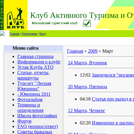
Клуб Активного Туризма и О
Главная
|
Регистрация
|
Вход
Меню сайта
Главная
»
2009
»
Март
Главная страница
Информация о клубе
24 Марта, Вторник
Устав Клуба АТО
Статьи, отчеты,
12:02
Закончился "москов
маршруты
Турслет "Лесная
20 Марта, Пятница
Юморина"
- Юморина 2011
04:18
Статья про выход в 
Фотоальбом
Термины и
определения
12 Марта, Четверг
Школа фотографии
Форум
02:20
Изменение в распис
FAQ (вопрос/ответ)
Советы бывалых