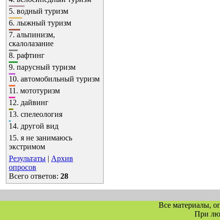
5.
водный туризм
6.
лыжный туризм
7.
альпинизм,
скалолазание
8.
рафтинг
9.
парусный туризм
10.
автомобильный туризм
11.
мототуризм
12.
дайвинг
13.
спелеология
14.
другой вид
15.
я не занимаюсь
экстримом
Результаты
|
Архив
опросов
Всего ответов:
28
Все материалы, о
При л