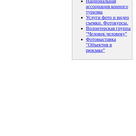
Национальная
ассоциация конного
туризма
Услуги фото и видео
съемки. Фотокурсы.
Волонтерская группа
"Человек человеку"
Фотовыставка
"Объектив в
рюкзаке"