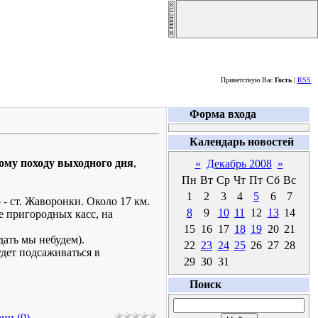
Суббота, 08.08.2026
Приветствую Вас
Гость
|
RSS
Форма входа
Календарь новостей
ому походу выходного дня
,
«
Декабрь 2008
»
Пн
Вт
Ср
Чт
Пт
Сб
Вс
1
2
3
4
5
6
7
 - ст. Жаворонки. Около 17 км.
8
9
10
11
12
13
14
ле пригородных касс, на
15
16
17
18
19
20
21
дать мы небудем).
22
23
24
25
26
27
28
будет подсаживаться в
29
30
31
Поиск
ии (0)