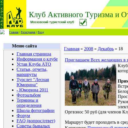
Клуб Активного Туризма и О
Главная
|
Регистрация
|
Вход
Меню сайта
Главная
»
2008
»
Декабрь
»
18
Главная страница
Информация о клубе
Приглашаем Всех желающих в 
Устав Клуба АТО
Клуб
Статьи, отчеты,
кото
маршруты
Турслет "Лесная
Прим
Юморина"
Встре
- Юморина 2011
Бело
Фотоальбом
Прос
Термины и
Руко
определения
элек
Школа фотографии
Оргвзнос 50 руб (для членов Кл
Форум
FAQ (вопрос/ответ)
Маршрут будет проходить в сре
Советы бывалых
Категория:
Пешеходный туризм