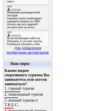
Для добавления
необходима авторизация
Наш опрос
Каким видом
спортивного туризма Вы
занимаетесь или хотели
заниматься?
1.
горный туризм
2.
пешеходный туризм
3.
конный туризм и
T.R.E.C.
4.
велосипедный туризм