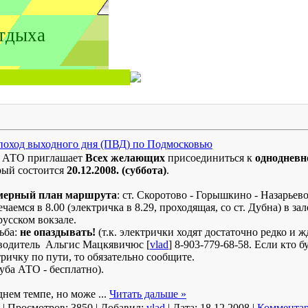
тдыха
поход выходного дня (ПВД) по Подмосковью
 АТО приглашает
Всех желающих
присоединиться к
однодневн
рый состоится
20.12.2008. (суббота)
.
ерный план маршрута
: ст. Скоротово - Горышкино - Назарьево
чаемся в 8.00 (электричка в 8.29, проходящая, со ст. Дубна) в за
русском вокзале.
ьба:
не опаздывать!
(т.к. электрички ходят достаточно редко и ж
водитель Альгис Мацкявичюс [
vlad
] 8-903-779-68-58. Если кто 
тричку по пути, то обязательно сообщите.
уба АТО - бесплатно).
днем темпе, но може
...
Читать дальше »
| Просмотров: 3850 | Добавил:
vlad
| Дата:
18.12.2008
|
Комментар