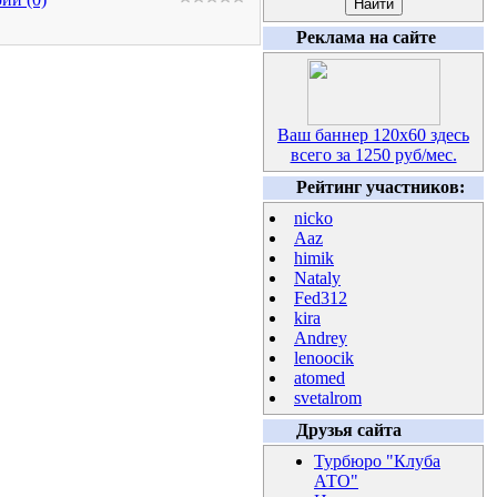
Реклама на сайте
Ваш баннер 120х60 здесь
всего за 1250 руб/мес.
Рейтинг участников:
nicko
Aaz
himik
Nataly
Fed312
kira
Andrey
lenoocik
atomed
svetalrom
Друзья сайта
Турбюро "Клуба
АТО"