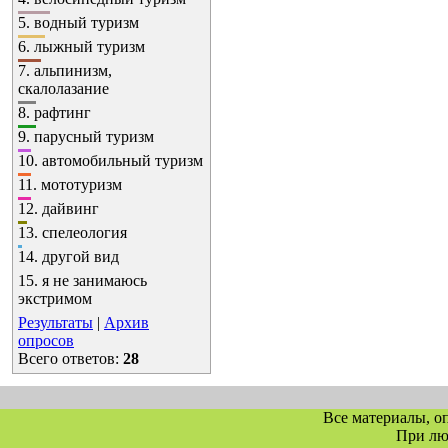
5.
водный туризм
6.
лыжный туризм
7.
альпинизм,
скалолазание
8.
рафтинг
9.
парусный туризм
10.
автомобильный туризм
11.
мототуризм
12.
дайвинг
13.
спелеология
14.
другой вид
15.
я не занимаюсь
экстримом
Результаты
|
Архив
опросов
Всего ответов:
28
Все материалы, о
При л