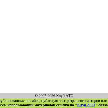
© 2007-2026 Клуб АТО
публикованные на сайте, публикуются с разрешения авторов или
юбом
использовании материалов ссылка на "
Клуб АТО
" обяз