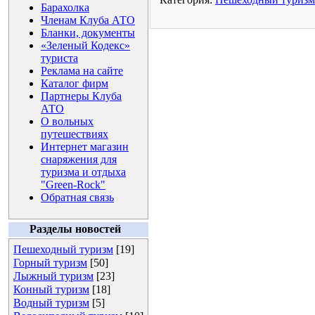
Барахолка
Членам Клуба АТО
Бланки, документы
«Зеленый Кодекс»
туриста
Реклама на сайте
Каталог фирм
Партнеры Клуба
АТО
О вольных
путешествиях
Интернет магазин
снаряжения для
туризма и отдыха
"Green-Rock"
Обратная связь
Разделы новостей
Пешеходный туризм
[19]
Горный туризм
[50]
Лыжный туризм
[23]
Конный туризм
[18]
Водный туризм
[5]