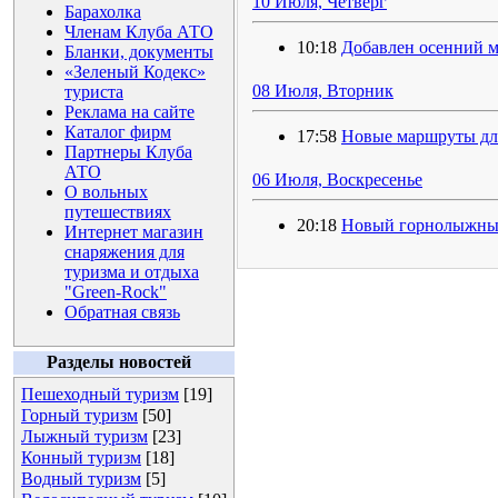
10 Июля, Четверг
Барахолка
Членам Клуба АТО
10:18
Добавлен осенний 
Бланки, документы
«Зеленый Кодекс»
08 Июля, Вторник
туриста
Реклама на сайте
Каталог фирм
17:58
Новые маршруты дл
Партнеры Клуба
АТО
06 Июля, Воскресенье
О вольных
путешествиях
20:18
Новый горнолыжный
Интернет магазин
снаряжения для
туризма и отдыха
"Green-Rock"
Обратная связь
Разделы новостей
Пешеходный туризм
[19]
Горный туризм
[50]
Лыжный туризм
[23]
Конный туризм
[18]
Водный туризм
[5]