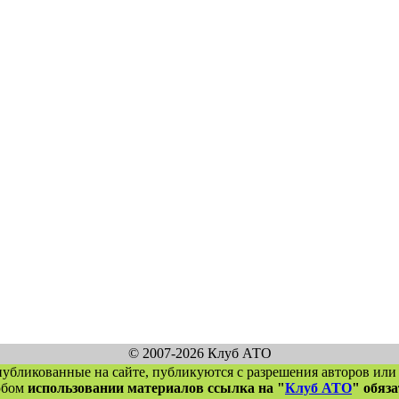
© 2007-2026 Клуб АТО
публикованные на сайте, публикуются с разрешения авторов или
юбом
использовании материалов ссылка на "
Клуб АТО
" обяз