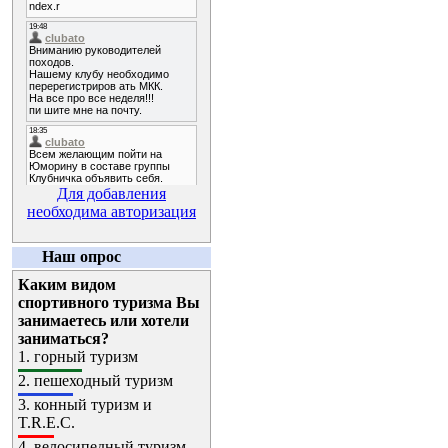
Для добавления
необходима авторизация
Наш опрос
Каким видом
спортивного туризма Вы
занимаетесь или хотели
заниматься?
1.
горный туризм
2.
пешеходный туризм
3.
конный туризм и
T.R.E.C.
4.
велосипедный туризм