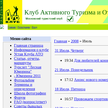
Клуб Активного Туризма и О
Главная
|
Регистрация
|
Вход
Меню сайта
Главная
»
2008
»
Июль
Главная страница
Информация о клубе
31 Июля, Четверг
Устав Клуба АТО
Статьи, отчеты,
19:34
Для любителей конн
маршруты
Турслет "Лесная
21 Июля, Понедельник
Юморина"
- Юморина 2011
17:12
Анонс нового номе
Фотоальбом
Термины и
определения
18 Июля, Пятница
Школа фотографии
Форум
16:57
Провожаем спортив
FAQ (вопрос/ответ)
Советы бывалых