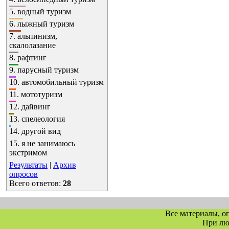
5.
водный туризм
6.
лыжный туризм
7.
альпинизм,
скалолазание
8.
рафтинг
9.
парусный туризм
10.
автомобильный туризм
11.
мототуризм
12.
дайвинг
13.
спелеология
14.
другой вид
15.
я не занимаюсь
экстримом
Результаты
|
Архив
опросов
Всего ответов:
28
Все материалы, о
При л